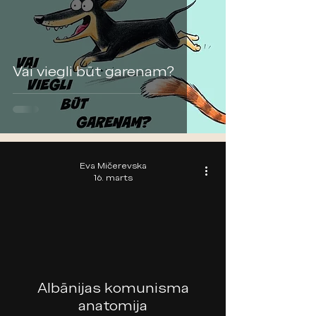
Vai viegli būt garenam?
Eva Mičerevska
16. marts
video
Albānijas komunisma
anatomija