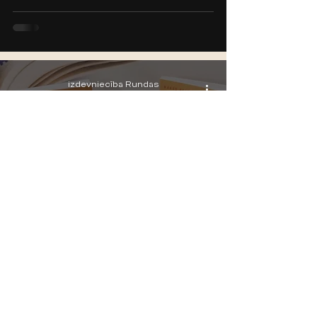
izdevniecība Rundas
2025. g. 22. dec.
Grāmatas "Dubļi saldāki par
medu" atvēršanas
pasākums