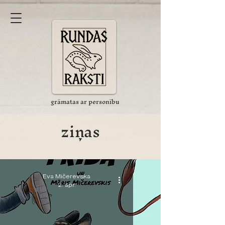
grāmatas ar personību
ziņas
Eva Mičerevska
2. apr.