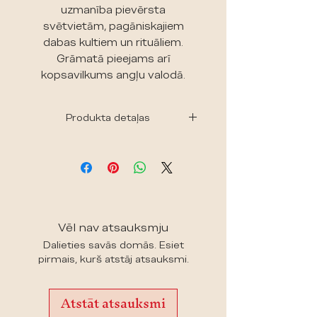
uzmanība pievērsta
svētvietām, pagāniskajiem
dabas kultiem un rituāliem.
Grāmatā pieejams arī
kopsavilkums angļu valodā.
Produkta detaļas
Autors: Janīna Kursīte
Valoda: Latviešu
Izdevējs: SIA Rundas
Gads: 2020
Lappušu skaits: 256
Izmērs: 24.5cm x 16.8cm x 2.0cm
Vēl nav atsauksmju
Iesējuma veids: Cietie vāki
Dalieties savās domās. Esiet
ISBN: 9789934829772
pirmais, kurš atstāj atsauksmi.
Atstāt atsauksmi