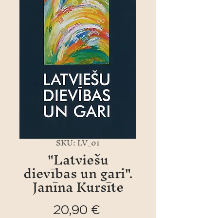
SKU: LV_01
"Latviešu
dievības un gari".
Janīna Kursīte
Cena
20,90 €