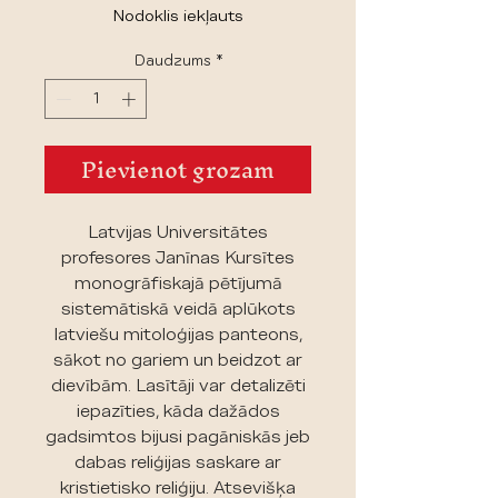
Nodoklis iekļauts
Daudzums
*
Pievienot grozam
Latvijas Universitātes
profesores Janīnas Kursītes
monogrāfiskajā pētījumā
sistemātiskā veidā aplūkots
latviešu mitoloģijas panteons,
sākot no gariem un beidzot ar
dievībām. Lasītāji var detalizēti
iepazīties, kāda dažādos
gadsimtos bijusi pagāniskās jeb
dabas reliģijas saskare ar
kristietisko reliģiju. Atsevišķa