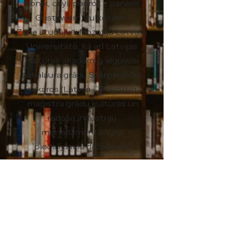
konik, czyli podróż z panem
Gustawem) tulkojums.
Zane studējusi filozofiju Latvijas
Universitātē, kā arī Latvijas
Kultūras akadēmijā ieguvusi
bakalaura grādu Starpkultūru
sakaros (Latvija – Polija) un
maģistra grādu kultūras un
radošo industriju
menedžmentā. Viņa
piedalījusies dažādos ar
tulkošanu saistītos semināros,
to skaitā arī radošajā darbnīcā
literatūras festivāla "Stacja
Literatura 21" ietvaros, kas
notika 2016. gadā Polijā.