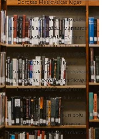
Dorotas Maslovskas lugas
"Starp mums viss labi" (Między
Nami Dobrze Jest) tulkojumu
sadarbībā ar apgādu “Mansards”.
2021. gadā, sadarbojoties ar
Nacionālo poļu kultūras
mantojuma institūtu ārvalstīs
POLONIKA, iztulkojusi
Mečislava Jalovecka memuārus
"Impērijas nomalē" (Na Skraju
Imperium). 2023. gadā tam
sekoja Vojceha Vidlaka un
Radoslava Budziņska bērnu
grāmatas "Jāšus cauri poļu
Inflantijai jeb ceļojums ar
Gustavu Manteifelu” (Inflancki